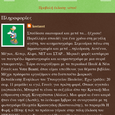
Προβολή έκδοσης ιστού
Πληροφορίες
kostasst
Σπούδασα οικονομικά και μετά τα... ξέχασα!
Παράλληλα σπουδές για ένα χρόνο στη μεγάλη
αγάπη, τον κινηματογράφο. Σεμινάρια πάνω στη
δημοσιογραφία και μετά ...τηλεόραση. Αντέννα,
Μέγκα, Άλτερ, Άλφα, ΝΕΤ και ΣΤΑΡ... Μερικές φορές κατάφερα
να παντρέψω δημοσιογραφία και κινηματογράφο με μια σειρά
ντοκιμαντέρ... Τώρα συνεργάζομαι με τα περιοδικά Παιδί & Νέοι
Γονείς και Votre Beauté, όπου είμαι υπεύθυνος για θέματα βιβλίου.
Μέχρι πρόσφατα εργαζόμουν στο Ινστιτούτο Διαρκούς
Εκπαίδευσης Ενηλίκων του Υπουργείου Παιδείας. Έχω γράψει: 20
σεφ, 11 μαμάδες κι εγώ, Γονείς για πρώτη φορά, Όποιος αγαπάει
(εκ)παιδεύει, Μπαμπά τι είναι το σεξ;(όλα άπο την Κριτική) Μια
εύθραυστη εποχή, Κυνηγότοποι (Αίολος), Μια φορά κι έναν καιρό
ήταν ένα νησί (Λωτός), το λεύκωμα Ίμβρος σε συνεργασία με τη
φωτογράφο Ολυμπία Κρασαγάκη (Καστανιώτης), το παραμύθι Η
Φιφή, ο Πίπης ή πώς το πράσινο γύρισε στην πόλη (έκδοση του