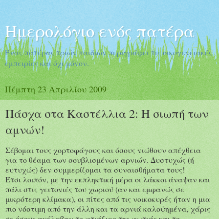
Ημερολόγιο ενός πατέρα
Ένας πατέρας τριών παιδιών περιγράφει τις οικογενειακές
εμπειρίες και όχι μόνον.
Πέμπτη 23 Απριλίου 2009
Πάσχα στα Καστέλλια 2: Η σιωπή των
αμνών!
Σέβομαι τους χορτοφάγους και όσους νιώθουν απέχθεια
για το θέαμα των σουβλισμένων αρνιών. Δυστυχώς (ή
ευτυχώς) δεν συμμερίζομαι τα συναισθήματα τους!
Έτσι λοιπόν, με την εκπληκτική μέρα οι λάκκοι άναψαν και
πάλι στις γειτονιές του χωριού (αν και εμφανώς σε
μικρότερη κλίμακα), οι πίτες από τις νοικοκυρές ήταν η μια
πιο νόστιμη από την άλλη και τα αρνιά καλοψημένα, χάρις
σε όσους ανέλαβαν το φτιάξιμο της φωτιάς και το