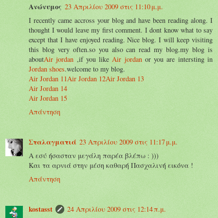
Ανώνυμος
23 Απριλίου 2009 στις 11:10 μ.μ.
I recently came accross your blog and have been reading along. I
thought I would leave my first comment. I dont know what to say
except that I have enjoyed reading. Nice blog. I will keep visiting
this blog very often.so you also can read my blog.my blog is
about
Air jordan
,if you like
Air jordan
or you are intersting in
Jordan shoes
.welcome to my blog.
Air Jordan 11
Air Jordan 12
Air Jordan 13
Air Jordan 14
Air Jordan 15
Απάντηση
Σταλαγματιά
23 Απριλίου 2009 στις 11:17 μ.μ.
Α εσύ ήσασταν μεγάλη παρέα βλέπω : )))
Και τα αρνιά στην μέση καθαρή Πασχαλινή εικόνα !
Απάντηση
kostasst
24 Απριλίου 2009 στις 12:14 π.μ.